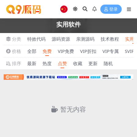
登录
实用软件
分类
特效代码
源码资源
亲测源码
技术教程
实用
价格
全部
免费
VIP免费
VIP折扣
VIP专属
SVI
排序
最新
热度
点赞
收藏
更新
随机
暂无内容