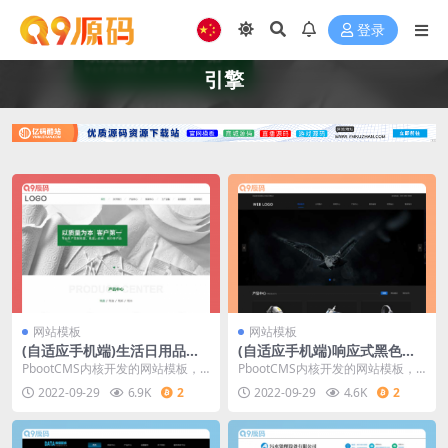
登录
引擎
网站模板
网站模板
(自适应手机端)生活日用品生
(自适应手机端)响应式黑色酷
产厂家网站源码 居家用品纸盘
炫数码摄影网站源码 高端摄影
PbootCMS内核开发的网站模板，
PbootCMS内核开发的网站模板，
纸盒纸杯卫生纸巾生产网站pb
网站pbootcms模板
该模板适卫生纸巾网站、生活用品
该模板适摄影网站、数码摄影网站
2022-09-29
6.9K
2
2022-09-29
4.6K
2
ootcms模板
网站等企业，
等企业，当然其