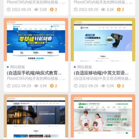
位商会协会网站源码 勘察设计
网站源码 PBOOTCMS高端餐
PbootCMS内核开发的网站模板，
PbootCMS内核开发的网站模板，
院蓝色网站pbootcms模板
饮美食加盟网站模板
该模板适用于政府单位网站、勘察
该模板适用于餐饮美食网站、餐饮
2022-09-29
5.0K
2
2022-09-29
3.3K
2
设计院网站等企
加盟网站等企业
网站模板
网站模板
(自适应手机端)响应式教育培
(自适应移动端)中英文双语电
训机构网站源码 在线教育培训
子摄像头设备网站源码 网络摄
PbootCMS内核开发的网站模板，
(自适应移动端)中英文双语网络摄像
类网站pbootcms模板
像头探头pbootcms网站模板
该模板适用于教育培训网站、培训
头探头pbootcms网站模板 电子摄
2022-09-29
3.9K
2
2022-09-29
5.0K
2
机构网站等企业
像头设备