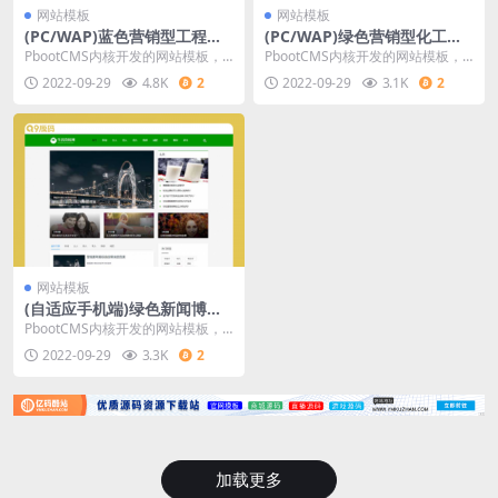
网站模板
网站模板
(PC/WAP)蓝色营销型工程建
(PC/WAP)绿色营销型化工环
筑基建网站源码 钢结构机械五
保能源网站源码 化工材料企业
PbootCMS内核开发的网站模板，
PbootCMS内核开发的网站模板，
金网站pbootcms模板
网站pbootcms模板
该模板适用于营销型网站、工程建
该模板适用于化工材料网站、环保
2022-09-29
4.8K
2
2022-09-29
3.1K
2
筑网站等企业，
能源网站等企业
网站模板
(自适应手机端)绿色新闻博客
网站源码 生活百科资讯文章博
PbootCMS内核开发的网站模板，
客类网站pbootcms模板
该模板适用于生活百科网站、新闻
2022-09-29
3.3K
2
博客网站等企业
加载更多