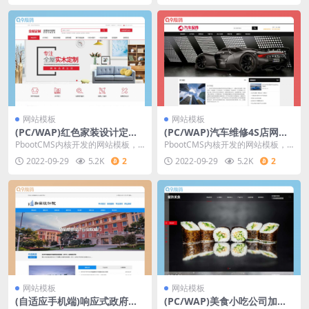
网站模板
网站模板
(PC/WAP)红色家装设计定制
(PC/WAP)汽车维修4S店网站
网站源码 智能家居家具建材p
源码 汽车配件润滑油汽配pbo
PbootCMS内核开发的网站模板，
PbootCMS内核开发的网站模板，
bootcms网站模板
otcms网站模板
该模板适用于智能家居、家装设
该模板适用于汽车维修网站、汽车
2022-09-29
5.2K
2
2022-09-29
5.2K
2
计、家具建材等企
配件网站等企业
网站模板
网站模板
(自适应手机端)响应式政府单
(PC/WAP)美食小吃公司加盟