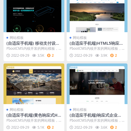
网站模板
网站模板
(自适应手机端) 移动支付设备
(自适应手机端)HTML5响应式
pos机网站源码 刷卡pos机金
真空泵设备网站源码 环保污水
PbootCMS内核开发的网站模板，
PbootCMS内核开发的网站模板，
融数据支付电子科技公司网站
处理设备pbootcms网站模板
该模板适用于pos机网站、移动支付
该模板适用于污水处理设备网站、
2022-09-29
3.5K
2
2022-09-29
3.9K
2
pbootcms模板
设备网站等
真空泵设备网站
网站模板
网站模板
(自适应手机端)黄色响应式HT
(自适应手机端)响应式企业管
ML5挖掘机网站源码 工程机械
理类网站源码 房产合同知识产
PbootCMS内核开发的网站模板，
PbootCMS内核开发的网站模板，
设备pbootcms网站模板
权网站pbootcms模板
该模板适用于挖掘机网站、工程机
该模板适用于知识产权网站、企业
2022-09-29
5.1K
2
2022-09-29
3.6K
2
械设备网站等企
管理网站等企业