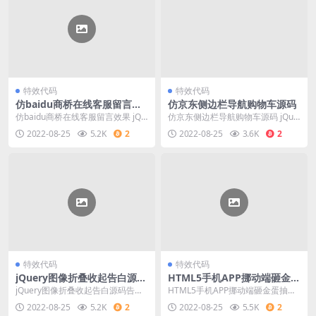
特效代码
特效代码
仿baidu商桥在线客服留言效
仿京东侧边栏导航购物车源码
果
仿baidu商桥在线客服留言效果 jQu
仿京东侧边栏导航购物车源码 jQue
ery页面通用的在线征询表单提交，
ry白色的侧边栏浮动购物商城图标
2022-08-25
5.2K
2
2022-08-25
3.6K
2
在线客...
导航，包括用...
特效代码
特效代码
jQuery图像折叠收起告白源码
HTML5手机APP挪动端砸金蛋
告白效果_ 焦点告白源码
抽奖源码
jQuery图像折叠收起告白源码告白
HTML5手机APP挪动端砸金蛋抽奖
效果_ 焦点告白源码 睁开特效： 折
源码 演示截图
2022-08-25
5.2K
2
2022-08-25
5.5K
2
叠特效：