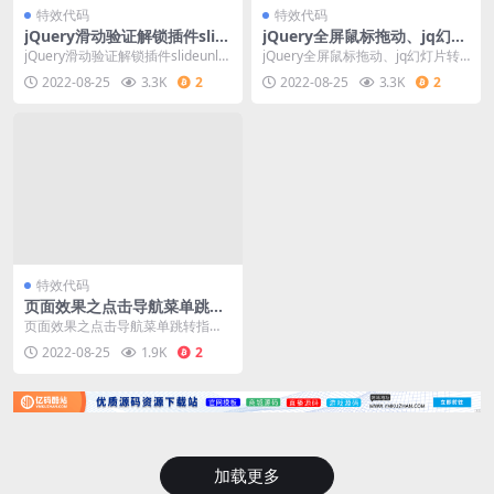
特效代码
特效代码
jQuery滑动验证解锁插件slid
jQuery全屏鼠标拖动、jq幻灯
eunlock.JavaScript源码下载
片转换源码_滚轮转换的全屏幻
jQuery滑动验证解锁插件slideunlo
jQuery全屏鼠标拖动、jq幻灯片转
灯片源码下载
ck.JavaScript源码下载...
换源码_滚轮转换的全屏幻灯片源码
2022-08-25
3.3K
2
2022-08-25
3.3K
2
下载 演示...
特效代码
页面效果之点击导航菜单跳转
指定地位效果源码代码下载
页面效果之点击导航菜单跳转指定
地位效果源码下载 演示截图 效果阐
2022-08-25
1.9K
2
明： 这是一款点...
加载更多