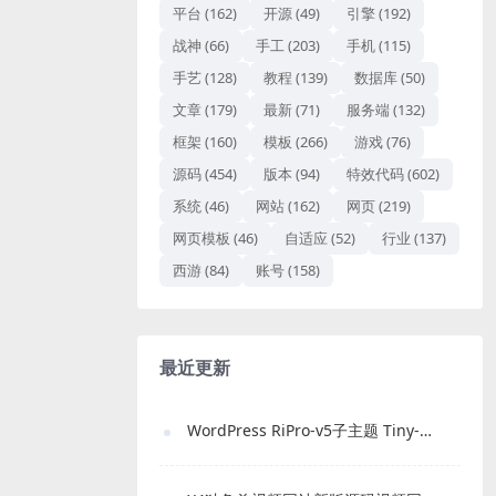
平台
(162)
开源
(49)
引擎
(192)
战神
(66)
手工
(203)
手机
(115)
手艺
(128)
教程
(139)
数据库
(50)
文章
(179)
最新
(71)
服务端
(132)
框架
(160)
模板
(266)
游戏
(76)
源码
(454)
版本
(94)
特效代码
(602)
系统
(46)
网站
(162)
网页
(219)
网页模板
(46)
自适应
(52)
行业
(137)
西游
(84)
账号
(158)
最近更新
WordPress RiPro-v5子主题 Tiny-RiPro 免费下载｜高转化资源站必备