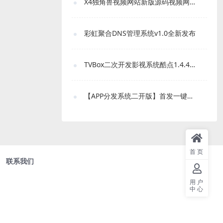
X4独角兽视频网站新版源码视频网站系统源码
彩虹聚合DNS管理系统v1.0全新发布
TVBox二次开发影视系统酷点1.4.4反编译版本
【APP分发系统二开版】首发一键免IOS免签封包分发平台源码 带绿标
首页
联系我们
用户
中心