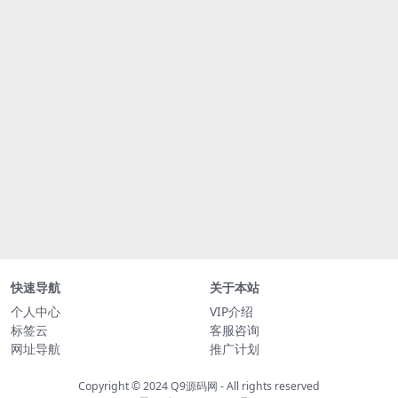
快速导航
关于本站
个人中心
VIP介绍
标签云
客服咨询
网址导航
推广计划
Copyright © 2024
Q9源码网
- All rights reserved