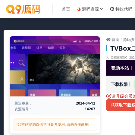
首页
源码资源
特效代码
首页
源码资
/
TVBo
Q9源码网
202
赞助本站丨
下载权限丨
请升级会员
最近更新：
2024-04-12
获取下载
资源编号：
14267
本站资源仅供学习参考使用, 请勿直接商用!