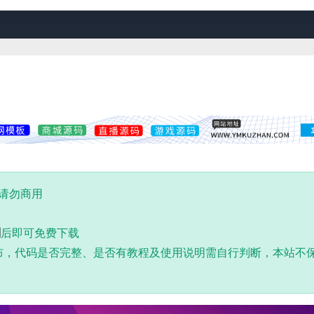
,请勿商用
到
后即可免费下载
布，代码是否完整、是否有教程及使用说明需自行判断，本站不