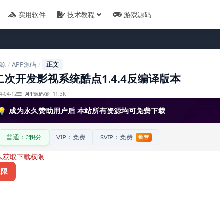
实用软件
技术教程
游戏源码
源
APP源码
正文
/
/
x二次开发影视系统酷点1.4.4反编译版本
4-04-12
APP源码
11.3K
💡 成为永久赞助用户后 本站所有资源均可免费下载
普通：2积分
VIP：免费
SVIP：免费
推荐
以获取下载权限
权限