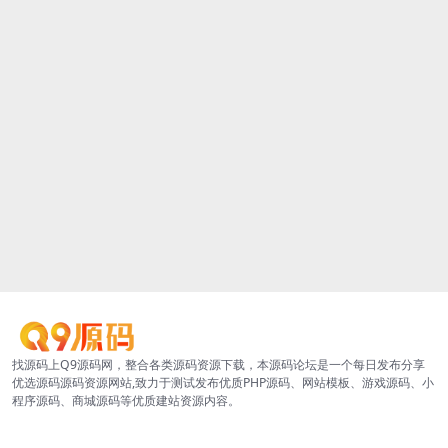
找源码上Q9源码网，整合各类源码资源下载，本源码论坛是一个每日发布分享
优选源码源码资源网站,致力于测试发布优质PHP源码、网站模板、游戏源码、小
程序源码、商城源码等优质建站资源内容。