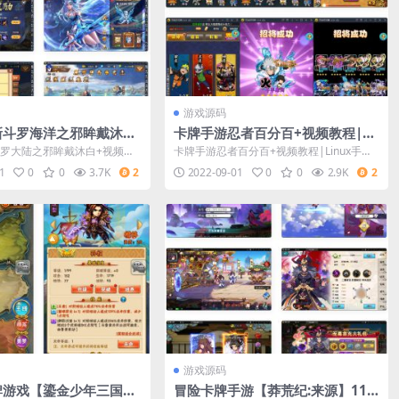
游戏源码
新斗罗海洋之邪眸戴沐白
卡牌手游忍者百分百+视频教程|Li
|Linux手工效劳端+经
nux手工效劳端+GM后端+安卓苹
罗大陆之邪眸戴沐白+视频教
卡牌手游忍者百分百+视频教程|Linux手工
M受权后端
果
手工服务端+运营后台+GM授
服务端+GM后台+安卓苹果
1
0
0
3.7K
2
2022-09-01
0
0
2.9K
2
游戏源码
牌游戏【鎏金少年三国
冒险卡牌手游【莽荒纪:来源】11