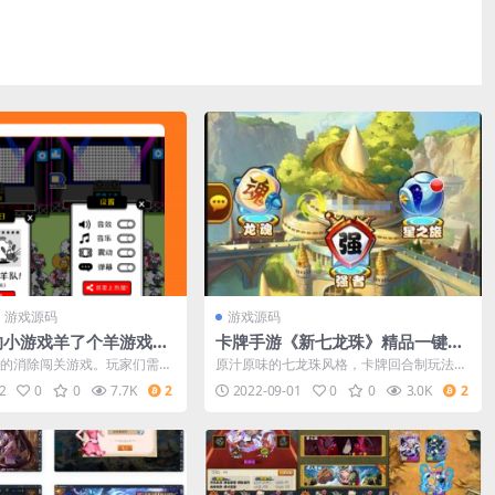
游戏源码
游戏源码
的小游戏羊了个羊游戏源
卡牌手游《新七龙珠》精品一键效
ava
劳端+安卓苹果双端
的消除闯关游戏。玩家们需要
原汁原味的七龙珠风格，卡牌回合制玩法符
，被选中的卡牌会下移到底部
合时代的潮流，各种各样熟悉的角色出现在
2
0
0
7.7K
2
2022-09-01
0
0
3.0K
2
你的