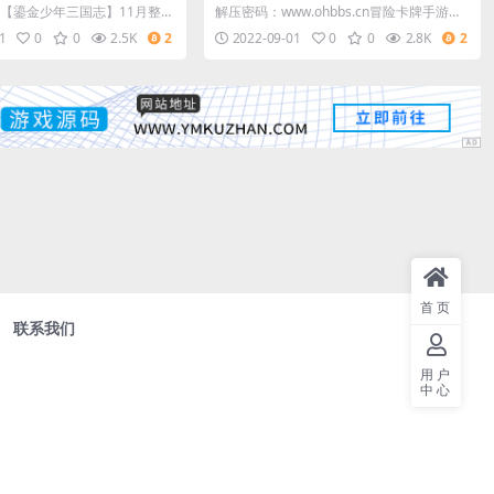
整顿Linux手工效劳端+G
月整顿Win手工效劳端+经营后端
【鎏金少年三国志】11月整理
解压密码：www.ohbbs.cn冒险卡牌手游
+双端
服务端+GM后台
【莽荒纪:起源】11月整理Win手
1
0
0
2.5K
2
2022-09-01
0
0
2.8K
2
首页
联系我们
用户
中心