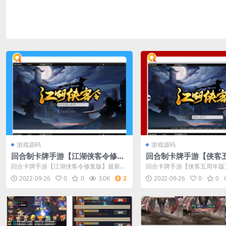
游戏源码
游戏源码
回合制卡牌手游【江湖侠客令修复
回合制卡牌手游【侠客
版】最新整顿Win半手工效劳端+G
最新整顿Win半手工效
回合卡牌手游【江湖侠客令修复版】最新整
回合卡牌手游【侠客五周年版
M受权后端
后端+安卓苹果双端
理Win半手工服务端+GM授权后台
n半手工服务端+运营后台+安
2022-09-26
0
0
3.0K
2
2022-09-26
0
0