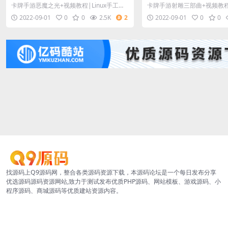
x手工效劳端+CDK受权后端
nux手工效劳端+当地验
卡牌手游恶魔之光+视频教程|Linux手工服
卡牌手游射雕三部曲+视频教程|
端+安卓苹果双端
务端+CDK授权后台
服务端+本地验证+GM后台+
2022-09-01
0
0
2.5K
2
2022-09-01
0
0
找源码上Q9源码网，整合各类源码资源下载，本源码论坛是一个每日发布分享
优选源码源码资源网站,致力于测试发布优质PHP源码、网站模板、游戏源码、小
程序源码、商城源码等优质建站资源内容。