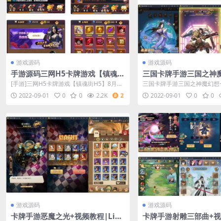
游戏源码
游戏源码
手游源码三网H5卡牌游戏【镇魂街
三国卡牌手游三国之神
H5】8月整顿Win一键即玩效劳端
频教程|Linux手工端+
[手游]三网H5卡牌游戏【镇魂街H5】8月整
三国卡牌手游三国之神魔幻想+
+GM受权后端
端
理Win一键即玩服务端+GM授权后台
nux手工端+CDK授权后台
2022-09-01
0
0
2.2K
2
2022-09-01
0
0
游戏源码
游戏源码
卡牌手游恶魔之光+视频教程|Linu
卡牌手游射雕三部曲+视