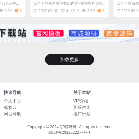
证+GM后
频教程|Win一键效劳端+安卓+在
志】11月
Linux手工
回合卡牌手游掌灵数码世界+视频教程|Win
回合卡牌游戏
线内充
M后端
安卓苹果
一键服务端+安卓+在线内充
Linux手工
9.9K
2
2022-09-01
0
0
2.8K
2
2022-09-0
加载更多
快速导航
关于本站
个人中心
VIP介绍
标签云
客服咨询
网址导航
推广计划
Copyright © 2024
Q9源码网
- All rights reserved
蜀ICP备2022022277号-1