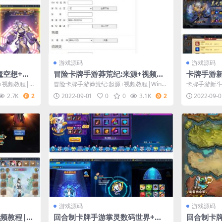
游戏源码
游戏源码
魔空想+视
冒险卡牌手游莽荒纪:来源+视频教
卡牌手游
CDK受权后
程|Win一键即玩效劳端+安卓苹果
+视频教程
视频教程|Li
冒险卡牌手游莽荒纪:起源+视频教程|Win一
卡牌手游新斗
双端
营后端+G
键即玩服务端+安卓苹果双端
程|Linux
2.7K
2
2022-09-01
0
0
3.1K
2
2022-09-0
游戏源码
游戏源码
频教程|Li
回合制卡牌手游掌灵数码世界+视
回合制卡