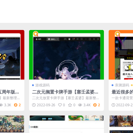
游戏源码
亲测源码
五周年版】
二次元搁置卡牌手游【塞壬孟婆】
最近很多
劳端+经营
最新整顿Linux手工效劳端+GM后
码/带后端j
】最新整理Wi
二次元放置卡牌手游【塞壬孟婆】最新整理
一款卡通背景
端
卓苹果双端
Linux手工服务端+GM后台
点击上方卡牌
3.3K
2
2022-09-26
0
0
3.4K
2
2022-09-2
的木...