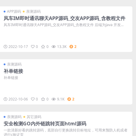
APP源码
亲测源码
风车IM即时通讯聊天APP源码_交友APP源码_含教程文件
风车IM即时通讯聊天APP源码_交友APP源码_含教程文件 后端为Java 开发...
2022-10-17
0
0
13.3K
2
亲测源码
补单链接
补单链接
2022-10-06
0
0
9.1K
2
亲测源码
其它源码
安全检测GO内外链跳转页面html源码
一款清新好看的跳转源码，底部自行更换跳转目标地址，可用来预防人机或者
进行c验证页