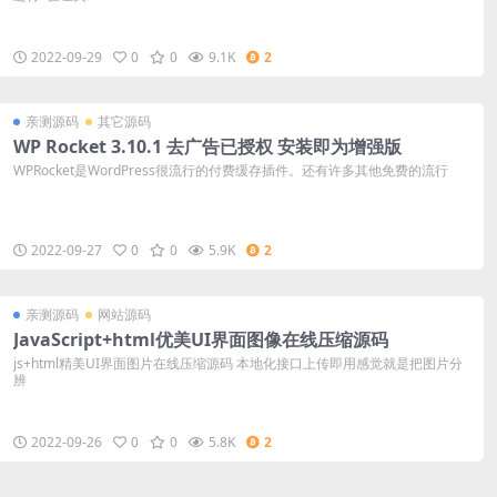
2022-09-29
0
0
9.1K
2
亲测源码
其它源码
WP Rocket 3.10.1 去广告已授权 安装即为增强版
WPRocket是WordPress很流行的付费缓存插件。还有许多其他免费的流行
2022-09-27
0
0
5.9K
2
亲测源码
网站源码
JavaScript+html优美UI界面图像在线压缩源码
js+html精美UI界面图片在线压缩源码 本地化接口上传即用感觉就是把图片分
辨
2022-09-26
0
0
5.8K
2