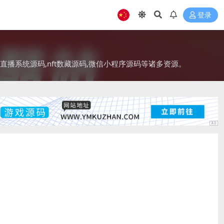
登录
播系统源码,nft数藏源码,微信小程序源码等诸多资源。