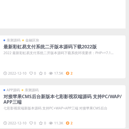
亲测源码
金融区块
最新彩虹易支付系统二开版本源码下载2022版
2022 最新彩虹易支付系统二开版本源码下载系统环境要求：PHP>=7.1...
2022-12-10
0
0
17.5K
2
APP源码
亲测源码
对接苹果CMS后台新版本七彩影视双端源码 支持PC/WAP/
APP三端
七彩影视双端新版本源码 支持PC+WAP+APP三端 对接苹果CMS后台
2022-12-10
0
0
11.3K
2