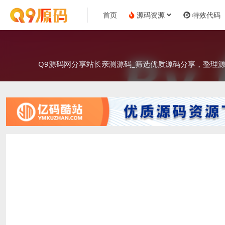
首页
源码资源
特效代码
Q9源码网分享站长亲测源码_筛选优质源码分享，整理源