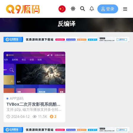
登录
反编译
APP源码
TVBox二次开发影视系统酷点
1.4.4反编译版本
支持 p2p, 磁力等播放支持多仓转换
会员 线路自动换源开关启动时直接
2024-04-12
11.5K
2
进入直播...