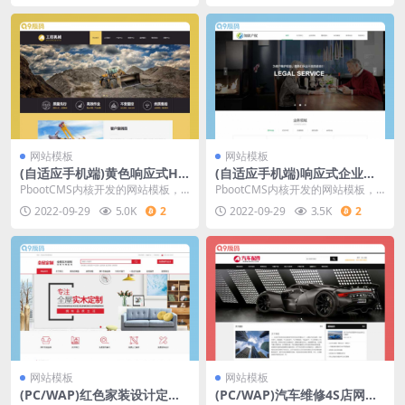
网站模板
网站模板
(自适应手机端)黄色响应式HT
(自适应手机端)响应式企业管
ML5挖掘机网站源码 工程机械
理类网站源码 房产合同知识产
PbootCMS内核开发的网站模板，
PbootCMS内核开发的网站模板，
设备pbootcms网站模板
权网站pbootcms模板
该模板适用于挖掘机网站、工程机
该模板适用于知识产权网站、企业
2022-09-29
5.0K
2
2022-09-29
3.5K
2
械设备网站等企
管理网站等企业
网站模板
网站模板
(PC/WAP)红色家装设计定制
(PC/WAP)汽车维修4S店网站