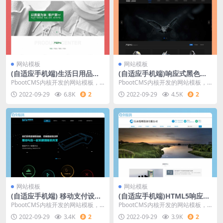
网站模板
网站模板
(自适应手机端)生活日用品生
(自适应手机端)响应式黑色酷
产厂家网站源码 居家用品纸盘
炫数码摄影网站源码 高端摄影
PbootCMS内核开发的网站模板，
PbootCMS内核开发的网站模板，
纸盒纸杯卫生纸巾生产网站pb
网站pbootcms模板
该模板适卫生纸巾网站、生活用品
该模板适摄影网站、数码摄影网站
2022-09-29
6.8K
2
2022-09-29
4.5K
2
ootcms模板
网站等企业，
等企业，当然其
网站模板
网站模板
(自适应手机端) 移动支付设备
(自适应手机端)HTML5响应式
pos机网站源码 刷卡pos机金
真空泵设备网站源码 环保污水
PbootCMS内核开发的网站模板，
PbootCMS内核开发的网站模板，
融数据支付电子科技公司网站
处理设备pbootcms网站模板
该模板适用于pos机网站、移动支付
该模板适用于污水处理设备网站、
2022-09-29
3.4K
2
2022-09-29
3.9K
2
pbootcms模板
设备网站等
真空泵设备网站