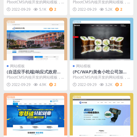
网站源码 智能家居家具建材p
源码 汽车配件润滑油汽配pbo
PbootCMS内核开发的网站模板，
PbootCMS内核开发的网站模板，
bootcms网站模板
otcms网站模板
该模板适用于智能家居、家装设
该模板适用于汽车维修网站、汽车
2022-09-29
5.1K
2
2022-09-29
5.2K
2
计、家具建材等企
配件网站等企业
网站模板
网站模板
(自适应手机端)响应式政府单
(PC/WAP)美食小吃公司加盟
位商会协会网站源码 勘察设计
网站源码 PBOOTCMS高端餐
PbootCMS内核开发的网站模板，
PbootCMS内核开发的网站模板，
院蓝色网站pbootcms模板
饮美食加盟网站模板
该模板适用于政府单位网站、勘察
该模板适用于餐饮美食网站、餐饮
2022-09-29
4.9K
2
2022-09-29
3.2K
2
设计院网站等企
加盟网站等企业