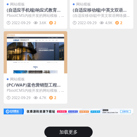
网站模板
网站模板
(自适应手机端)响应式教育培
(自适应移动端)中英文双语电
训机构网站源码 在线教育培训
子摄像头设备网站源码 网络摄
PbootCMS内核开发的网站模板，
(自适应移动端)中英文双语网络摄像
类网站pbootcms模板
像头探头pbootcms网站模板
该模板适用于教育培训网站、培训
头探头pbootcms网站模板 电子摄
2022-09-29
3.6K
2
2022-09-29
4.9K
2
机构网站等企业
像头设备
网站模板
(PC/WAP)蓝色营销型工程建
筑基建网站源码 钢结构机械五
PbootCMS内核开发的网站模板，
金网站pbootcms模板
该模板适用于营销型网站、工程建
2022-09-29
4.7K
2
筑网站等企业，
加载更多