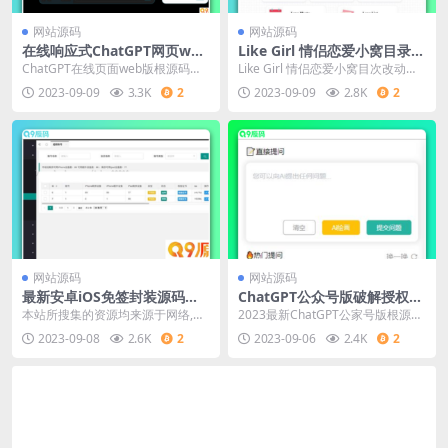
网站源码
网站源码
在线响应式ChatGPT网页web
Like Girl 情侣恋爱小窝目录修
版本源码
改版
ChatGPT在线页面web版根源码，
Like Girl 情侣恋爱小窝目次改动
精心设计的 UI，自适应设计，支撑
版，在原版的根底上改动为可放在
2023-09-09
3.3K
2
2023-09-09
2.8K
2
深色模式...
目次运转，...
网站源码
网站源码
最新安卓iOS免签封装源码可
ChatGPT公众号版破解授权、
处理apk报毒
扩展、支持AI绘画 一键安装
本站所搜集的资源均来源于网络,仅
2023最新ChatGPT公家号版根源
供学习研究代码使用,请勿商用本站
码，该产物支撑用户付费套餐，多K
2023-09-08
2.6K
2
2023-09-06
2.4K
2
所有资源均免费下...
ey轮询，...