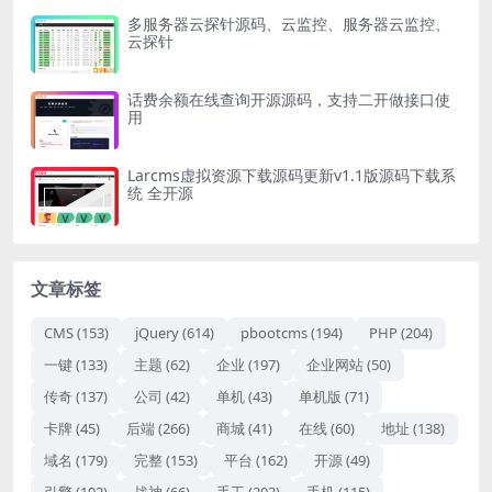
多服务器云探针源码、云监控、服务器云监控、
云探针
话费余额在线查询开源源码，支持二开做接口使
用
Larcms虚拟资源下载源码更新v1.1版源码下载系
统 全开源
文章标签
CMS
(153)
jQuery
(614)
pbootcms
(194)
PHP
(204)
一键
(133)
主题
(62)
企业
(197)
企业网站
(50)
传奇
(137)
公司
(42)
单机
(43)
单机版
(71)
卡牌
(45)
后端
(266)
商城
(41)
在线
(60)
地址
(138)
域名
(179)
完整
(153)
平台
(162)
开源
(49)
引擎
(192)
战神
(66)
手工
(203)
手机
(115)