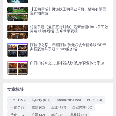
【王朝霸域】页游版王朝霸业单机一键端有限元
宝购物商城
传世手游【复旧五行封印】最新整顿Linux手工效
劳端+邮件后端+安卓苹果双端
阿拉德之怒：启程阿拉德/无尽贪食精修版/3D经
典横版格斗手游/Linux服务端
白日门传奇之九渊神器战旗版_单职业传奇手游
文章标签
CMS
(153)
jQuery
(614)
pbootcms
(194)
PHP
(204)
一键
(133)
主题
(62)
企业
(197)
企业网站
(50)
传奇
(137)
公司
(42)
单机
(43)
单机版
(71)