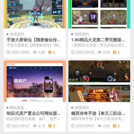
游戏源码
游戏源码
手游大唐诛仙【隋唐修仙传】
1.80精品火龙第二季完整版白
VM一键即玩效劳端+GM模式
猪3_经典战神引擎PK类传奇手
手游大唐诛仙【隋唐修仙传】VM一
1.80精品火龙第二季完全版白猪3_
+视频教程
游_Win服务端源码
键即玩服务端+GM模式+视频教程
经典战神引擎PK类传奇手游_Win效
2022-09-01
3.3K
2
2023-09-06
2.1K
2
劳端代码...
网站模板
游戏源码
响应式房产置业公司网站源码
幽冥传奇手游【奉天三职业传
自适应PC和手机端 ThinkPHP
奇】最新整顿Win半手工效劳
此款源码适合基建、施工、地产、
幽冥传奇手游【奉天三职业传奇】
内核
端+GM后端+经营后端+安卓苹
物业等房地产类企业拿来做自己的
最新整理Win半手工服务端+GM后
2022-09-27
3.1K
2
2022-09-01
2.5K
2
果PC三端
企业官网，前端采用自
台+运营后台+安