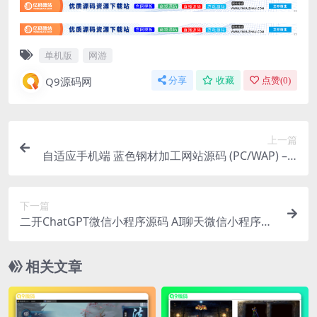
单机版
网游
Q9源码网
分享
收藏
点赞(
0
)
上一篇
自适应手机端 蓝色钢材加工网站源码 (PC/WAP) – p
bootcms模板
下一篇
二开ChatGPT微信小程序源码 AI聊天微信小程序源
码 适配H5和WEB端 支持AI聊天次数限制
相关文章