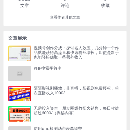
文章
评论
收藏
查看作者其他文章
文章展示
视频号创作分成：探讨名人效应，几分钟一个作
品就能获得高流量和快速粉丝增长，即使是新手
也能轻松赚取一些额外收入
PHP搜索字符串
陌陌影视剧播放，非直播，影视剧免费授权，单
次直播收入1000/
无需投入资本，朋友圈爆竹烟火销售，每日收益
超过6000/（揭秘内幕）
使用php检测动态表单提交