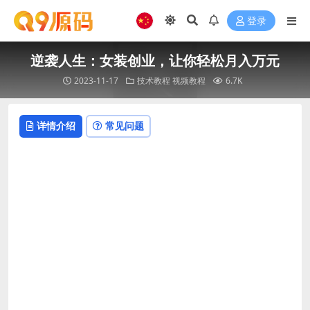
登录
逆袭人生：女装创业，让你轻松月入万元
2023-11-17
技术教程
视频教程
6.7K
详情介绍
常见问题