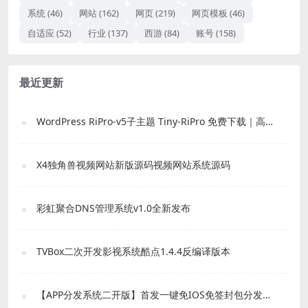
系统
(46)
网站
(162)
网页
(219)
网页模板
(46)
自适应
(52)
行业
(137)
西游
(84)
账号
(158)
最近更新
WordPress RiPro-v5子主题 Tiny-RiPro 免费下载｜高转化资源站必备
X4独角兽视频网站新版源码视频网站系统源码
彩虹聚合DNS管理系统v1.0全新发布
TVBox二次开发影视系统酷点1.4.4反编译版本
【APP分发系统二开版】首发一键免IOS免签封包分发平台源码 带绿标