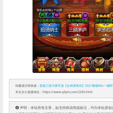
转载请注明来源：
竖版三国卡牌手游【女神虎将传】2021整顿Win一键
本文永久链接地址：https://www.q9ym.com/2295.html
声明：本站所有文章，如无特殊说明或标注，均为本站原创