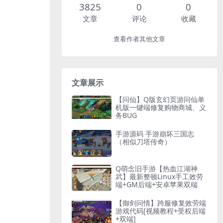
3825
0
0
文章
评论
收藏
查看作者其他文章
文章展示
【问仙】Q版玄幻页游问仙单
机版一键端修复购物商城、义
务BUG
手游源码 手游崩坏三国志
（相似刀塔传奇）
Q萌念旧手游【热血江湖神
武】最新整顿Linux手工效劳
端+GM后端+安卓苹果双端
【御剑问情】跨服修复效劳端
游戏代码[视频教程+受权后端
+双端]