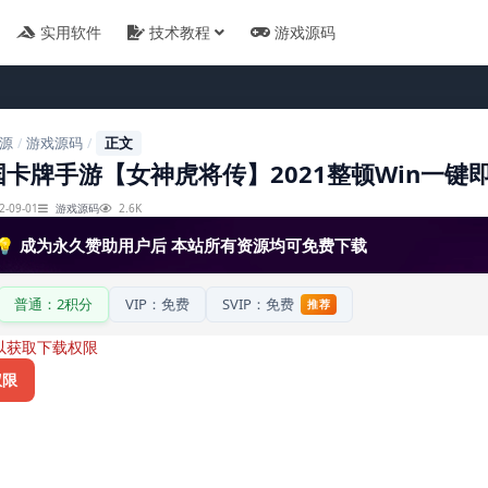
实用软件
技术教程
游戏源码
源
游戏源码
正文
/
/
卡牌手游【女神虎将传】2021整顿Win一键
2-09-01
游戏源码
2.6K
💡 成为永久赞助用户后 本站所有资源均可免费下载
普通：2积分
VIP：免费
SVIP：免费
推荐
以获取下载权限
权限