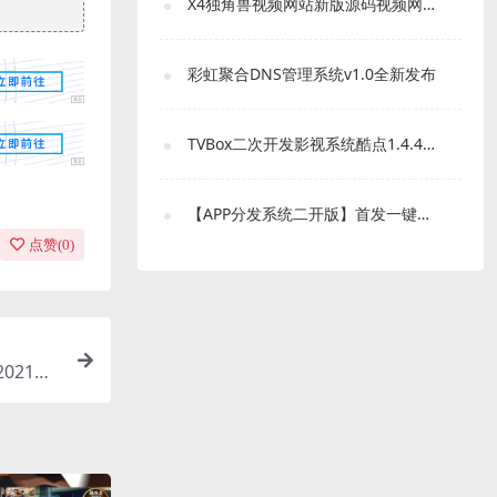
X4独角兽视频网站新版源码视频网站系统源码
彩虹聚合DNS管理系统v1.0全新发布
TVBox二次开发影视系统酷点1.4.4反编译版本
【APP分发系统二开版】首发一键免IOS免签封包分发平台源码 带绿标
点赞(
0
)
021整