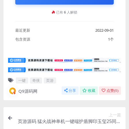
已有
6
人解锁
最近更新
2022-09-01
包含资源
1个
一键
奇侠
页游
Q9源码网
分享
收藏
点赞(
0
)
上一篇
页游源码 猛火战神单机一键端护盾脚印玉玺25同党
灭世修复乱码