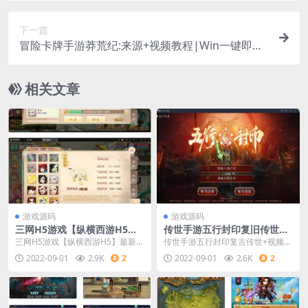
下一篇
冒险卡牌手游莽荒纪:来源+视频教程|Win一键即玩
效劳端+安卓苹果双端
相关文章
游戏源码
游戏源码
三网H5游戏【纵横西游H5】
传世手游五行封印复旧传世
最新整顿Win半手工效劳端
+视频教程|Linux手工端+GM
三网H5游戏【纵横西游H5】最新整
传世手游五行封印复古传世+视频教
+多区+GM后端+安卓苹果双端
受权后端
理Win半手工服务端+多区+GM后台
程|Linux手工端+GM授权后台
2022-09-01
2.9K
2
2022-09-01
2.6K
2
+安卓苹果