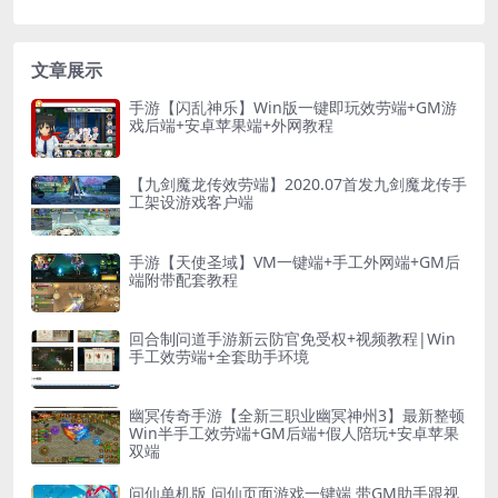
文章展示
手游【闪乱神乐】Win版一键即玩效劳端+GM游
戏后端+安卓苹果端+外网教程
【九剑魔龙传效劳端】2020.07首发九剑魔龙传手
工架设游戏客户端
手游【天使圣域】VM一键端+手工外网端+GM后
端附带配套教程
回合制问道手游新云防官免受权+视频教程|Win
手工效劳端+全套助手环境
幽冥传奇手游【全新三职业幽冥神州3】最新整顿
Win半手工效劳端+GM后端+假人陪玩+安卓苹果
双端
问仙单机版 问仙页面游戏一键端 带GM助手跟视