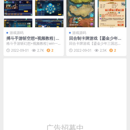
游戏源码
游戏源码
搏斗手游斩空想+视频教程|wi
回合制卡牌游戏【鎏金少年三
n一键效劳端
国志】11月整顿Linux手工效
格斗手游斩幻想+视频教程|win一
回合卡牌游戏【鎏金少年三国志】1
劳端+GM后端
键服务端
1月整理Linux手工服务端+GM后台
2022-09-01
2.7K
2
2022-09-01
2.5K
2