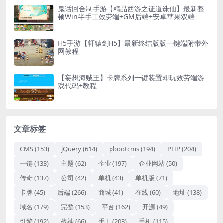
鬼话回合制手游【精品西游之证道诛仙】最新整
顿Win半手工效劳端+GM后端+安卓苹果双端
H5手游【轩辕剑H5】最新终结版版一键端附带外
网教程
【妄想海贼王】卡牌系列一键装置即玩效劳端游
戏代码+教程
文章标签
CMS
(153)
jQuery
(614)
pbootcms
(194)
PHP
(204)
一键
(133)
主题
(62)
企业
(197)
企业网站
(50)
传奇
(137)
公司
(42)
单机
(43)
单机版
(71)
卡牌
(45)
后端
(266)
商城
(41)
在线
(60)
地址
(138)
域名
(179)
完整
(153)
平台
(162)
开源
(49)
引擎
(192)
战神
(66)
手工
(203)
手机
(115)