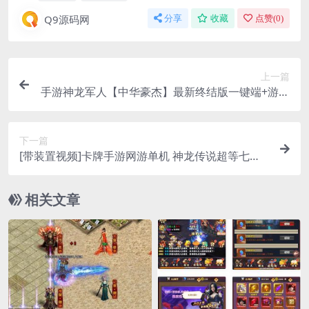
Q9源码网
分享
收藏
点赞(
0
)
上一篇
手游神龙军人【中华豪杰】最新终结版一键端+游戏
后端+安卓苹果双端附带外网教程
下一篇
[带装置视频]卡牌手游网游单机 神龙传说超等七龙
珠单机版一键端 有限钻石VIP+GM助手
相关文章