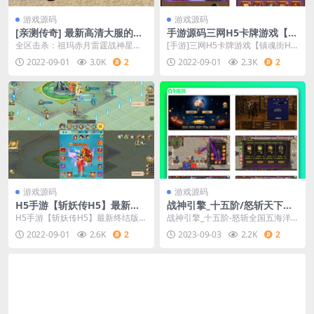
游戏源码
游戏源码
[亲测传奇] 最新高清大服的异
手游源码三网H5卡牌游戏【镇
地空间单职业的传奇贸易效劳
魂街H5】8月整顿Win一键即
全区击杀：祖玛赤月雷霆战神星王
[手游]三网H5卡牌游戏【镇魂街H
端+完全补丁
玩效劳端+GM受权后端
怪物达到66666只刷新：圣墟九幽
5】8月整理Win一键即玩服务端+G
2022-09-01
3.0K
2
2022-09-01
2.3K
2
抵上古级当前全区
M授权后台
游戏源码
游戏源码
H5手游【斩妖传H5】最新终
战神引擎_十五阶/怒斩天下五
结版一键端+GM后端附带外网
大陆微变单职业[白猪3]版本传
H5手游【斩妖传H5】最新终结版一
战神引擎_十五阶-怒斩全国五海洋
教程
奇手游
键端+GM后台附带外网教程
微变单职业[白猪3]版本传奇手游_通
2022-09-01
2.6K
2
2023-09-03
2.2K
2
用视频教程_...