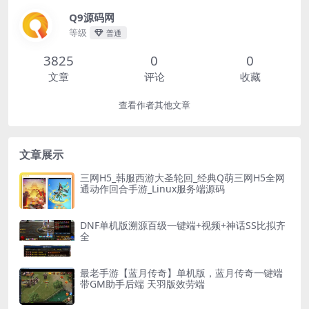
Q9源码网
等级
普通
3825
0
0
文章
评论
收藏
查看作者其他文章
文章展示
三网H5_韩服西游大圣轮回_经典Q萌三网H5全网
通动作回合手游_Linux服务端源码
DNF单机版溯源百级一键端+视频+神话SS比拟齐
全
最老手游【蓝月传奇】单机版，蓝月传奇一键端
带GM助手后端 天羽版效劳端