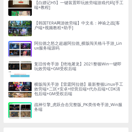
【白嫖记H5】一键装置即玩效劳端游戏代码[手工
端+教程]
【韩国TERA网游效劳端】中文名：神谕之战[客
户端+视频教程+助手]
阿拉德之怒之超越阿拉德_横版闯关格斗手游_Lin
ux服务端源码
复旧传奇手游【绝地屠龙】2021整顿Win一键即
玩效劳端+GM受权后端
横版闯关手游【雷霆阿拉德】最新整顿Linux手工
效劳端+二区+安卓+经营后端+代办后端+CDK清
包后端+GM受权后端
战神引擎_虎跃合击完整版_PK类传奇手游_Win服
务端