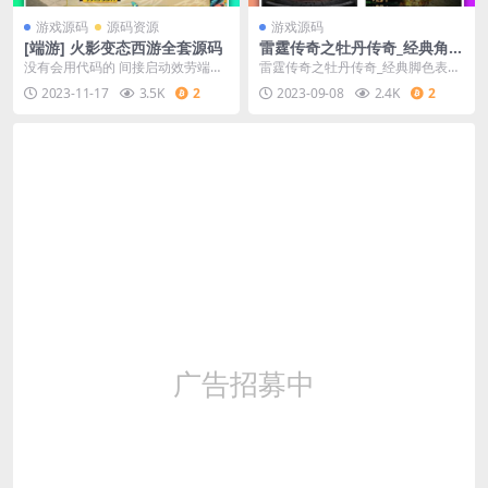
游戏源码
源码资源
游戏源码
[端游] 火影变态西游全套源码
雷霆传奇之牡丹传奇_经典角色
扮演闯关剧情类三网H5全网通
没有会用代码的 间接启动效劳端→
雷霆传奇之牡丹传奇_经典脚色表演
手游
衔接网关→启动客户端就能间接进
闯关剧情类三网H5全网通手游_Linu
2023-11-17
3.5K
2
2023-09-08
2.4K
2
入游戏想代码启动的...
x效劳端代...