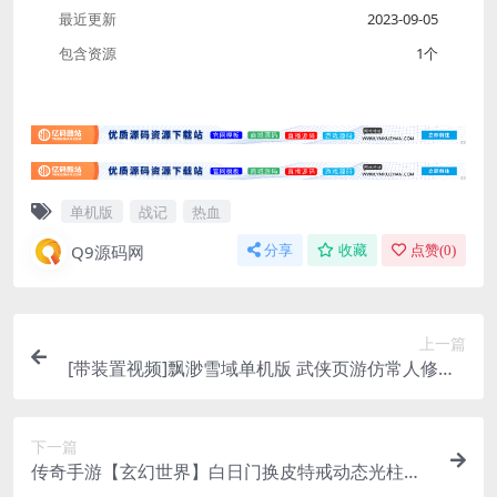
最近更新
2023-09-05
包含资源
1个
单机版
战记
热血
Q9源码网
分享
收藏
点赞(
0
)
上一篇
[带装置视频]飘渺雪域单机版 武侠页游仿常人修真2
单机虚构机镜像效劳端GM改动
下一篇
传奇手游【玄幻世界】白日门换皮特戒动态光柱特