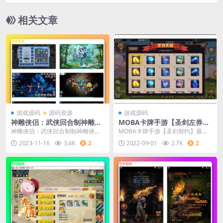
点版本+GM助手
相关文章
游戏源码
源码资源
游戏源码
神雕侠侣：武侠回合制神雕侠
MOBA卡牌手游【圣剑左券】
侣 VM镜像单机一键端/Linux
最新整顿Win一键效劳端+GM
神雕侠侣：武侠回合制制神雕侠侣
MOBA卡牌手游【圣剑契约】最新
学习手工端 通用视频教程
助手
VM镜像单机一键端+Linux学习手工
整理Win一键服务端+GM工具
2023-11-16
3.4K
2
2022-09-01
2.7K
2
端 通用视...