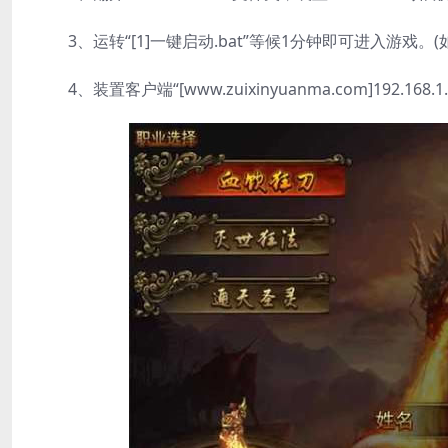
3、运转“[1]一键启动.bat”等候1分钟即可进入游戏。
4、装置客户端“[www.zuixinyuanma.com]192.168