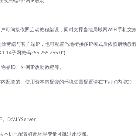
在线后端+外网IP改动
网段用户可间接依照启动教程架设，同时支撑当地局域网WIFI手机文
效劳端与客户端IP，也可配置当地衔接多IP模式后依照启动教程
.14子网掩码255.255.255.0”)
品ID、外网IP改动教程等。
内配套的。使用资本内配套的环境变量配置请在“Path”内增加
\\LYServer
exe”如确认本机已配置好此环境变量可跳过此步骤。