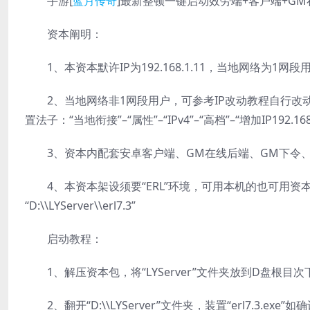
手游[
蓝月
传奇
]最新整顿一键启动效劳端+客户端+GM
资本阐明：
1、本资本默许IP为192.168.1.11，当地网络为1
2、当地网络非1网段用户，可参考IP改动教程自行改动
置法子：“当地衔接”–“属性”–“IPv4”–“高档”–“增加IP192.168.1
3、资本内配套安卓客户端、GM在线后端、GM下令、物
4、本资本架设须要“ERL”环境，可用本机的也可用资本
“D:\\LYServer\\erl7.3”
启动教程：
1、解压资本包，将“LYServer”文件夹放到D盘根目次下。D:
2、翻开“D:\\LYServer”文件夹，装置“erl7.3.