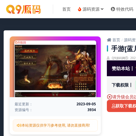
首页
源码资源
特效代码
首页
源码资
/
手游[蓝
Q9源码网
202
赞助本站丨
下载权限丨
请升级会员
最近更新：
2023-09-05
获取下载
资源编号：
3934
本站资源仅供学习参考使用, 请勿直接商用!