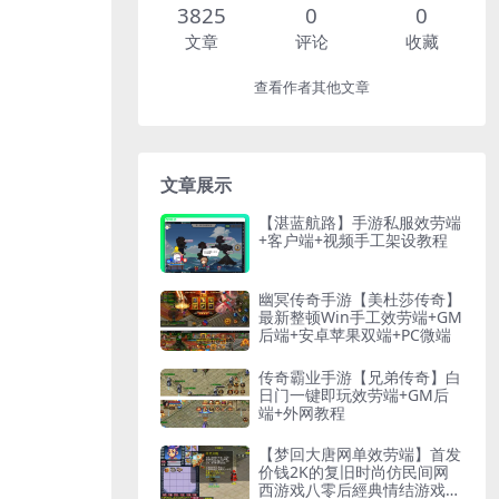
3825
0
0
文章
评论
收藏
查看作者其他文章
文章展示
【湛蓝航路】手游私服效劳端
+客户端+视频手工架设教程
幽冥传奇手游【美杜莎传奇】
最新整顿Win手工效劳端+GM
后端+安卓苹果双端+PC微端
传奇霸业手游【兄弟传奇】白
日门一键即玩效劳端+GM后
端+外网教程
【梦回大唐网单效劳端】首发
价钱2K的复旧时尚仿民间网
西游戏八零后經典情结游戏顺