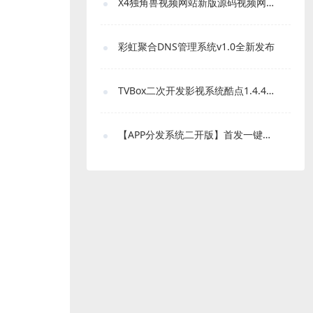
X4独角兽视频网站新版源码视频网站系统源码
彩虹聚合DNS管理系统v1.0全新发布
TVBox二次开发影视系统酷点1.4.4反编译版本
【APP分发系统二开版】首发一键免IOS免签封包分发平台源码 带绿标