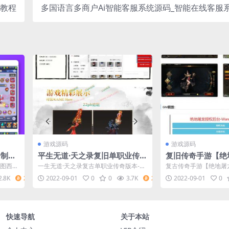
频教程
多国语言多商户Ai智能客服系统源码_智能在线客服系
持多国语言
游戏源码
游戏源码
合制图
平生无道·天之录复旧单职业传奇
复旧传奇手游【绝
M镜像
版本/带假人/没有花哨摈弃原始
1整顿Win一键即
图图西游
一生无道·天之录复古单职业传奇版本-带
复古传奇手游【绝地屠龙
务端
弄法/无宠物宝宝
受权后端
u...
假人-不花哨抛弃原始玩法-无宠物宝宝 1
n一键即玩服务端+GM
2.8K
2
2022-09-01
0
0
3.7K
2
2022-09-01
0
快速导航
关于本站