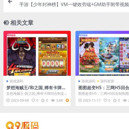
手游【少年封神榜】VM一键效劳端+GM助手附带视
相关文章
游戏源码
游戏源码
源码资源
梦想海贼王/和之国_稀有卡牌回
图图超变H5：三网H5回
合梦想和之国_Win键服务端
图西游超变H5换皮版本 V
妄想海贼王-跟之国_稀有卡牌回合制妄想
图图超变H5：三网H5回合制制
一键端/Linux学习手工服
跟之国_Win键效劳端_当地注册验证_C
超变H5换皮版本 VM镜像一键端+Lin
2023-09-08
0
0
3.4K
2
2023-11-17
0
0
D...