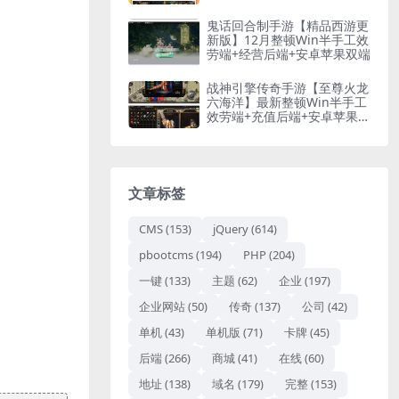
鬼话回合制手游【精品西游更
新版】12月整顿Win半手工效
劳端+经营后端+安卓苹果双端
战神引擎传奇手游【至尊火龙
六海洋】最新整顿Win半手工
效劳端+充值后端+安卓苹果双
端
文章标签
CMS
(153)
jQuery
(614)
pbootcms
(194)
PHP
(204)
一键
(133)
主题
(62)
企业
(197)
企业网站
(50)
传奇
(137)
公司
(42)
单机
(43)
单机版
(71)
卡牌
(45)
后端
(266)
商城
(41)
在线
(60)
地址
(138)
域名
(179)
完整
(153)