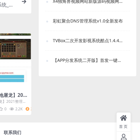
X4独角兽视频网站新版源码视频网站系统源码
统_支
彩虹聚合DNS管理系统v1.0全新发布
TVBox二次开发影视系统酷点1.4.4反编译版本
【APP分发系统二开版】首发一键免IOS免签封包分发平台源码 带绿标
地屠龙】202
玩效劳端+GM
】2021整理Wi
授权后台
0
2.2K
2
首页
联系我们