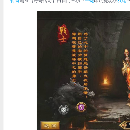
传奇
霸业【丹哥传奇】白日门三职业
一键
即玩提现版
双端