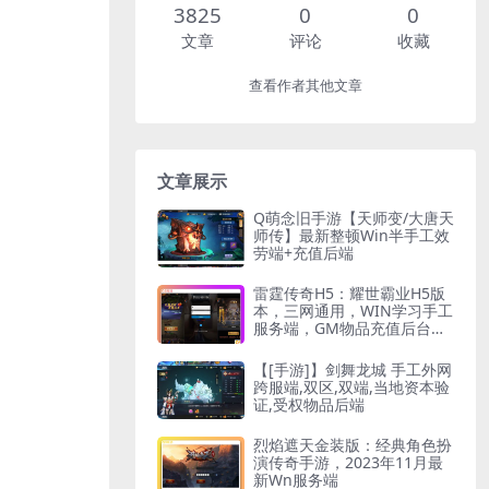
3825
0
0
文章
评论
收藏
查看作者其他文章
文章展示
Q萌念旧手游【天师变/大唐天
师传】最新整顿Win半手工效
劳端+充值后端
雷霆传奇H5：耀世霸业H5版
本，三网通用，WIN学习手工
服务端，GM物品充值后台，
附通用视频教程
【[手游]】剑舞龙城 手工外网
跨服端,双区,双端,当地资本验
证,受权物品后端
烈焰遮天金装版：经典角色扮
演传奇手游，2023年11月最
新Wn服务端