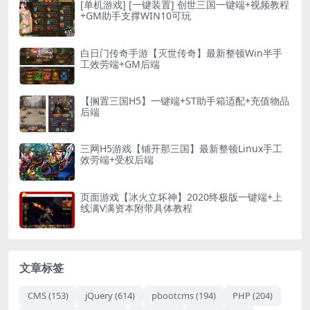
[单机游戏] [一键装置] 创世三国一键端+视频教程
+GM助手支撑WIN10可玩
白日门传奇手游【灭世传奇】最新整顿Win半手
工效劳端+GM后端
【搁置三国H5】一键端+ST助手箱适配+充值物品
后端
三网H5游戏【铺开那三国】最新整顿Linux手工
效劳端+受权后端
页面游戏【冰火立坏神】2020终极版一键端+上
线满V满资本附带具体教程
文章标签
CMS
(153)
jQuery
(614)
pbootcms
(194)
PHP
(204)