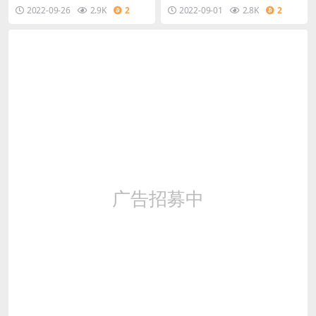
受权后端+安卓苹果双端
手工效劳端+GM后端+安卓苹
理Linux手工服务端+CDK授权后台
金版】最新整理Win半手工服务端+
2022-09-26
2.9K
2
2022-09-01
2.8K
2
果双端
+安卓苹果
GM后台+安卓苹