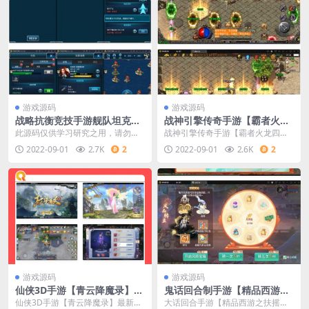
游戏源码
游戏源码
战略抗衡竞技手游舰队坦克
战神引擎传奇手游【霸者火龙
+视频教程Linux手工效劳端
四海洋白猪版】最新整顿Win
此源码仅供学习研究之用，请勿商
战神引擎传奇手游【霸者火龙四大
+加解密助手+GM后端
半手工效劳端+战旗争霸+多海
用或者其他违法用途，产生其他后
陆白猪版】最新整理Win半手工服
2022-09-01
2.7K
2
2022-09-01
2.6K
2
洋+多舆图+充值后端
果与本站无关游戏源码
务端+战旗争霸+多
游戏源码
游戏源码
仙侠3D手游【青云降魔录】最
鬼话回合制手游【精品西游之
新整顿Linux手工效劳端+CDK
扶摇打金版】最新整顿Win半
仙侠3D手游【青云降魔录】最新整
大话回合手游【精品西游之扶摇打