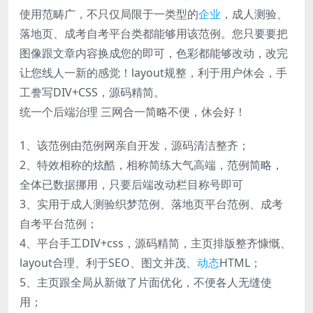
使用范畴广，不只仅局限于一类型的
企业
，成人测验、
落地页、成考自考平台类都能够用该范例。您只要要把
图像跟文章内容换成您的即可，色彩都能够改动，改完
让您线人一新的感觉！layout规整，利于用户休会，手
工誊写DIV+CSS，源码精简。
统一个后端治理 三网合一简略不便，休会好！
1、该范例由范例网亲自开发，源码清洁整齐；
2、特效相称的炫酷，相称简练大气高端，范例简略，
全体已数据挪用，只要后端改动栏目称号即可
3、实用于成人测验织梦范例、落地页平台范例、成考
自考平台范例；
4、平台手工DIV+css，源码精简，主页排版整齐慷慨、
layout合理、利于SEO、图文并茂、
动态
HTML；
5、主页跟全局从新做了片面优化，不便各人无缝使
用；