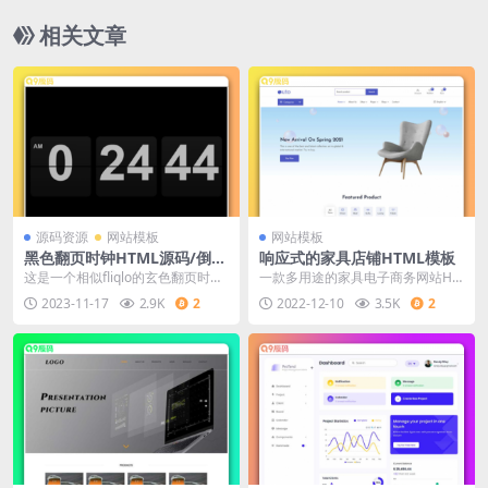
相关文章
源码资源
网站模板
网站模板
黑色翻页时钟HTML源码/倒计
响应式的家具店铺HTML模板
时单页翻页时钟HTML源码
这是一个相似fliqlo的玄色翻页时钟
一款多用途的家具电子商务网站HT
HTML代码，它仅包括一个HTML文
ML模板。可用于：椅子，沙发，灯
2023-11-17
2.9K
2
2022-12-10
3.5K
2
件，上...
具，桌子，家具类