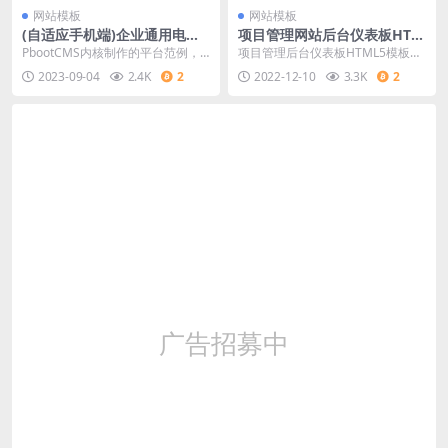
网站模板
网站模板
(自适应手机端)企业通用电子
项目管理网站后台仪表板HTM
产品外贸网站源码 英文外贸p
L5模板
PbootCMS内核制作的平台范例，
项目管理后台仪表板HTML5模板是
bootcms模板
该范例实用于英文平台、外贸平台
一款适合系统后台管理网站模板
2023-09-04
2.4K
2
2022-12-10
3.3K
2
等企业，当然其...