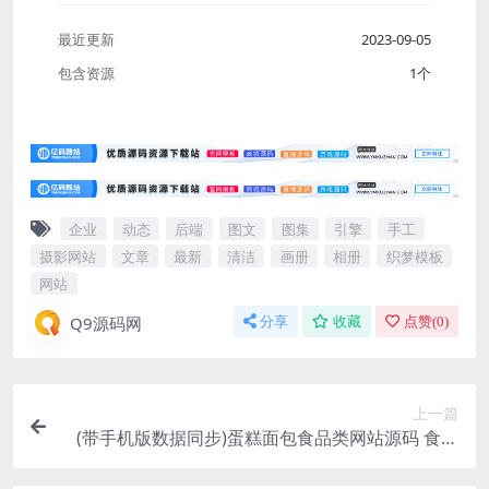
最近更新
2023-09-05
包含资源
1个
企业
动态
后端
图文
图集
引擎
手工
摄影网站
文章
最新
清洁
画册
相册
织梦模板
网站
Q9源码网
分享
收藏
点赞(
0
)
上一篇
(带手机版数据同步)蛋糕面包食品类网站源码 食品
糕点类网站织梦模板