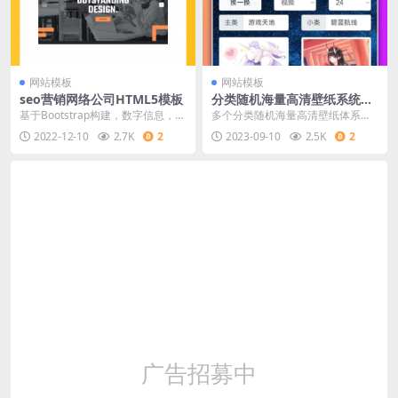
网站模板
网站模板
seo营销网络公司HTML5模板
分类随机海量高清壁纸系统源
码
基于Bootstrap构建，数字信息，网
多个分类随机海量高清壁纸体系代
络营销服务公司网站响应式模板。
码
2022-12-10
2.7K
2
2023-09-10
2.5K
2
它适用于任