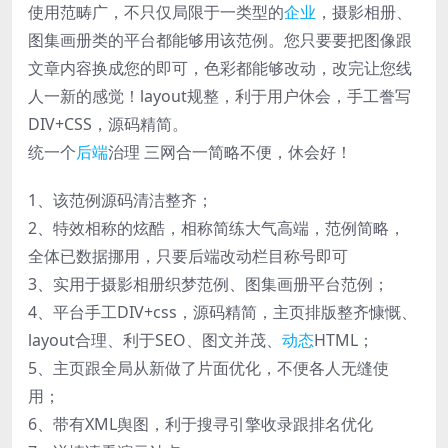
使用范畴广，不只仅局限于一类型的
企业
，摄影相册、
图集画册类的平台都能够用该范例。您只要要把图像跟
文章内容换成您的即可，色彩都能够改动，改完让您线
人一新的感觉！layout规整，利于用户休会，手工誊写
DIV+CSS，源码精简。
统一个
后端
治理 三网合一简略不便，休会好！
1、该范例源码清洁整齐；
2、特效相称的炫酷，相称简练大气高端，范例简略，
全体已数据挪用，只要后端改动栏目称号即可
3、实用于摄影相册织梦范例、图集画册平台范例；
4、平台手工DIV+css，源码精简，主页排版整齐慷慨、
layout合理、利于SEO、图文并茂、
动态
HTML；
5、主页跟全局从新做了片面优化，不便各人无缝使
用；
6、带有XML舆图，利于搜寻引擎收录跟排名优化