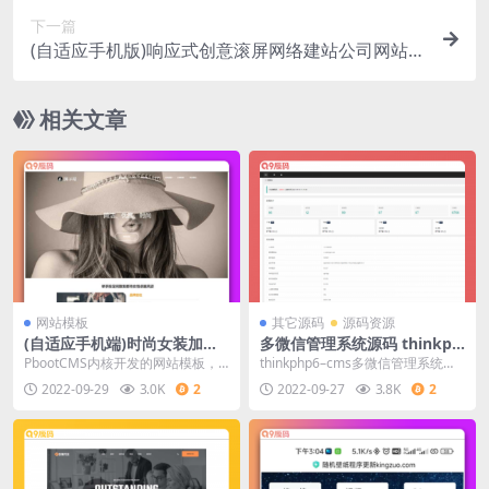
下一篇
(自适应手机版)响应式创意滚屏网络建站公司网站源
码 黑色全屏设计创意公司网站织梦模板
相关文章
网站模板
其它源码
源码资源
(自适应手机端)时尚女装加盟
多微信管理系统源码 thinkph
网站源码 女装服装展示类网站
p6内核
PbootCMS内核开发的网站模板，
thinkphp6–cms多微信管理系统源
pbootcms模板
该模板适用于女装服装网站、服装
码，后端基于Thinkph6框架,前端
2022-09-29
3.0K
2
2022-09-27
3.8K
2
加盟网站等企业