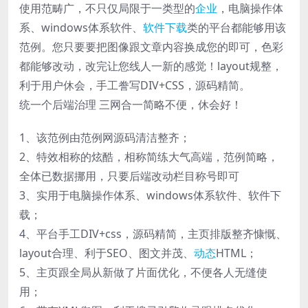
使用范畴广，不只仅局限于一类型的
企业
，电脑操作体
系、windows体系软件、
软件下载
类的平台都能够用该
范例。您只要要把图像跟文章内容换成您的即可，色彩
都能够改动，改完让您线人一新的感觉！layout规整，
利于用户休会，手工誊写DIV+CSS，源码精简。
统一个后端治理 三网合一简略不便，休会好！
1、该范例由范例网源码清洁整齐；
2、特效相称的炫酷，相称简练大气高端，范例简略，
全体已数据挪用，只要后端改动栏目称号即可
3、实用于电脑操作体系、windows体系软件、软件下
载；
4、平台手工DIV+css，源码精简，主页排版整齐慷慨、
layout合理、利于SEO、图文并茂、
动态
HTML；
5、主页跟全局从新做了片面优化，不便各人无缝使
用；