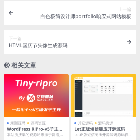
上一篇
白色极简设计师portfolio响应式网站模板
下一篇
HTML国庆节头像生成源码
相关文章
亲测源码
源码资源
其它源码
源码资源
WordPress RiPro-v5子主题
Let正版短信测压开源源码
Tiny-RiPro 免费下载｜高转化
本站所搜集的资源均来源于网络,仅
Let正版短信测压开源源码源码仅供
资源站必备
供学习研究代码使用,请勿商用本站
学习参考，不附带接口。安装教程p