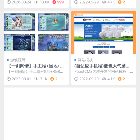
2026-03-24
13.6K
599
2022-09-29
4.7K
2
所有资源均免费下...
hp调至7.2
游戏源码
网站模板
【一剑问情】手工端+当地+双
(自适应手机端)蓝色大气磨料
端+经营后端
生产网站源码 化工滤料石材厂
【一剑问情】手工端+本地+双端
PbootCMS内核开发的网站模板，
家pbootcms模板
+运营后台更新了本地验证
该模板适用于滤料石网站、磨料生
2022-09-01
3.1K
2
2022-09-29
4.1K
2
产网站等企业，