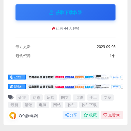
获取下载权限
已有
44
人解锁
最近更新
2023-09-05
包含资源
1个
企业
动态
后端
图文
引擎
手工
文章
最新
清洁
电脑
网站
软件
软件下载
Q9源码网
分享
收藏
点赞(
0
)