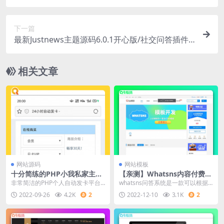
通信电力金融医疗科技类网站pbootcms模板
下一篇
最新Justnews主题源码6.0.1开心版/社交问答插件2.
3.1/附教程
相关文章
网站源码
网站模板
十分简练的PHP小我私家主动
【亲测】Whatsns内容付费se
发卡网站平台代码
o优化带采集和熊掌号运营问
非常简洁的PHP个人自动发卡平台
whatsns问答系统是一款可以根据
答系统
网站源码 免授权无后门超简洁前台
自身业务需求快速搭建垂直化领域
2022-09-26
4.2K
2
2022-12-10
3.1K
2
样式 自动发卡平
的php开源问