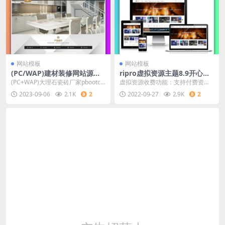
网站模板
网站模板
(PC/WAP)建材装修网站源码
ripro虚拟资源主题8.9开心版/
大理石瓷砖厂家pbootcms网
免授权/ripro日主题V8.9
(PC+WAP)大理石瓷砖厂家pbootc
虚拟资源收费功能：支持付费资源
站模板
ms平台范例 建材装修平台代码下载
下载、支持付费资源查看支持多种
2023-09-06
2.1K
2
2022-09-27
2.9K
2
Pb...
充值消费模式：免登录