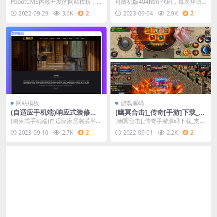
玩具游乐设施网站源码 儿童乐
PbootCMS内核开发的网站模板，
可随机版404html代码，每次拜访
园玩具批发制造类企业网站pb
该模板适用于游乐设施网站、玩具
都没有一样。可随机笔墨跟图像
2022-09-29
3.6K
2
2023-09-04
2.9K
2
ootcms模板
批发网站等企业
等。上传即可
网站模板
游戏源码
(自适应手机端)响应式装修设
[幽冥合击]_传奇[手游]下载_支
计类网站源码 家居装饰网站p
撑外网搭建教程_效劳器打包开
(响应式手机端)自适应家居装潢平台
[幽冥合击]_传奇手游源码下载_支持
bootcms模板
服版
pbootcms范例 装修设计类平台代
外网搭建教程_服务器打包开服版幽
2023-09-10
2.7K
2
2022-09-01
2.2K
2
码下载P...
冥合击传奇手