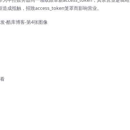
点作为中控效劳器同一领取跟革新access_token，其余营业逻辑
新造成抵触，招致access_token笼罩而影响营业。
发-酷库博客-第4张图像
查看