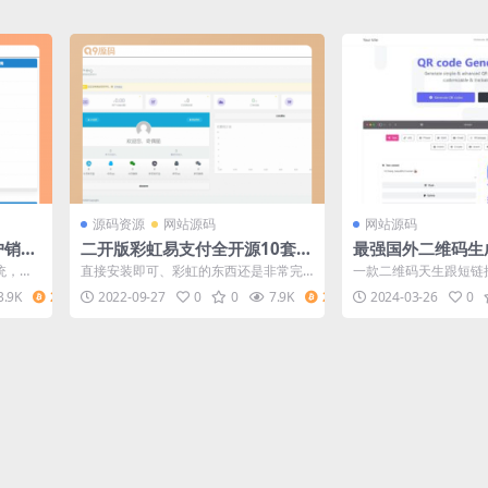
源码资源
网站源码
网站源码
户销售
二开版彩虹易支付全开源10套模
最强国外二维码生
码
板带风控实名系统源码
RL缩短链接网站
统，功
直接安装即可、彩虹的东西还是非常完
一款二维码天生跟短链接
机端自
善了的。此版本为彩虹易支付原作者二
码，外洋的顺序须要本
3.9K
2
2022-09-27
0
0
7.9K
2
2024-03-26
0
开版本，新加