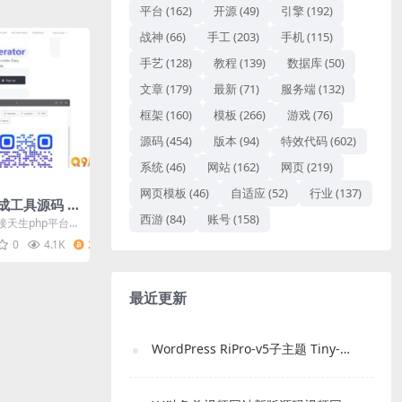
平台
(162)
开源
(49)
引擎
(192)
战神
(66)
手工
(203)
手机
(115)
手艺
(128)
教程
(139)
数据库
(50)
文章
(179)
最新
(71)
服务端
(132)
框架
(160)
模板
(266)
游戏
(76)
源码
(454)
版本
(94)
特效代码
(602)
系统
(46)
网站
(162)
网页
(219)
网页模板
(46)
自适应
(52)
行业
(137)
成工具源码 U
西游
(84)
账号
(158)
源码
天生php平台代
人翻译。
0
4.1K
2
最近更新
WordPress RiPro-v5子主题 Tiny-RiPro 免费下载｜高转化资源站必备