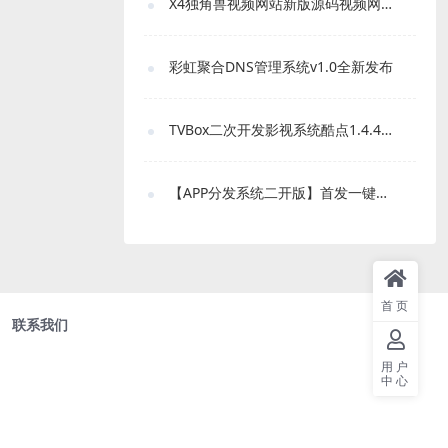
X4独角兽视频网站新版源码视频网站系统源码
彩虹聚合DNS管理系统v1.0全新发布
TVBox二次开发影视系统酷点1.4.4反编译版本
【APP分发系统二开版】首发一键免IOS免签封包分发平台源码 带绿标
首页
联系我们
用户
中心