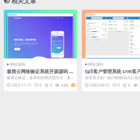
相关文章
网站源码
网站源码
极简云网络验证系统开源源码 2
tp5客户管理系统 crm客
023年11月版
erp管理系统 电销系统源
极简云验证，多样化利用治理方式，多
非常强大的一款CRM移动办公系
种名目任您制作，散布式利用开关，让
能非常多，界面简洁大气！带手
2023-11-17
0
0
4.6K
2
2022-09-27
0
0
你的利用制作...
适应，可封