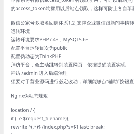
本体系另有微信access_token的领取功用，可让以后站
的access_token均挪用以后站点领取，这样可防止各自革
微信公家号多域名回调体系1.2_支撑企业微信跟新闻事情转
运转环境
运转环境要求PHP7.4+，MySQL5.6+
配置平台运转目次为public
配置伪动态为ThinkPHP
拜访平台，会主动跳转到装置网页，依据提醒装置实现
拜访 /admin 进入后端治理
须要对于营业源码进行必定改动，详细能够点“辅助”按钮
Nginx伪动态规矩
location / {
if (!-e $request_filename){
rewrite ^(.*)$ /index.php?s=$1 last; break;