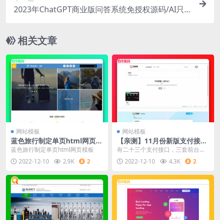
2023年ChatGPT商业版问答系统免授权源码/AI只
能绘画系统/用户付费系统
相关文章
网站模板
网站模板
蓝色旅行制定单页html网页模
【亲测】11月份新版支付接口
板
超多的发卡网源码
蓝色旅行制定单页html网页模板
有二十三个支付接口，三套前台模
板。由于还得更新其他源码，就填
2022-12-10
2.9K
2
2022-12-10
4.3K
2
充了一个商品，看起来