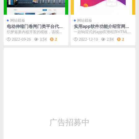
网站模板
网站模板
电动伸缩门卷闸门类平台代码
实用app软件功能介绍官网模
dedecms织梦范例(带手机端)
板
织梦最新内核开发的模板，该模板
一款响应式的app应用程序HTML5
属于企业通用、电动伸缩门、卷闸
模板。这是是一个创造性的，现代
2022-09-26
3.5K
2
2022-12-10
2.8K
2
门类企业都可使用，
的，干净的和用