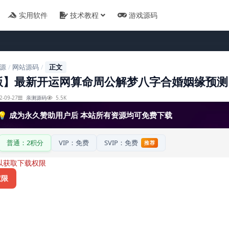
实用软件
技术教程
游戏源码
源
网站源码
正文
/
/
版】最新开运网算命周公解梦八字合婚姻缘预测
2-09-27
亲测源码
5.5K
💡 成为永久赞助用户后 本站所有资源均可免费下载
普通：2积分
VIP：免费
SVIP：免费
推荐
以获取下载权限
权限