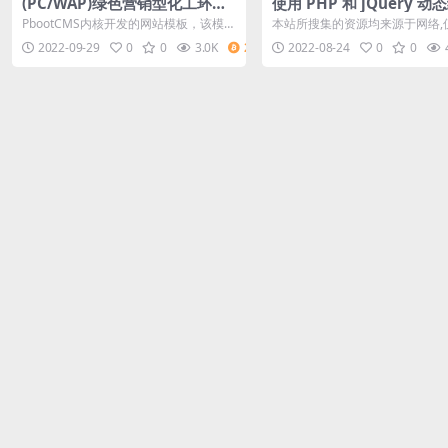
(PC/WAP)绿色营销型化工环保
使用 PHP 和 jQuery 动
能源网站源码 化工材料企业网站
选择菜单
PbootCMS内核开发的网站模板，该模板
本站所搜集的资源均来源于网络,
pbootcms模板
适用于化工材料网站、环保能源网站等
习研究代码使用,请勿商用本站所
2022-09-29
0
0
3.0K
2
2022-08-24
0
0
企业
均免费下...