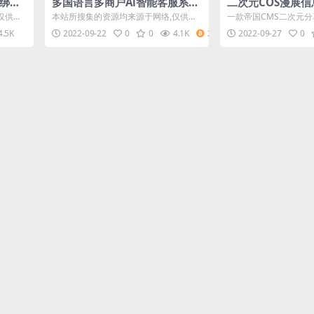
态绑定
多国语言多商户Ai智能客服系统
二次元COS漫展
源码_智能在线客服系统_支持多
码 帝国CMS模板
仅供学
本站所搜集的资源均来源于网络,仅供学
一款帝国CMS二次元分
国语言
有资源
习研究代码使用,请勿商用本站所有资源
S7.5版本开发，UTF
4.5K
2022-09-22
0
0
4.1K
2
2022-09-27
0
均免费下...