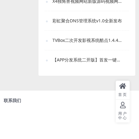
X4独角兽视频网站新版源码视频网站系统源码
彩虹聚合DNS管理系统v1.0全新发布
TVBox二次开发影视系统酷点1.4.4反编译版本
【APP分发系统二开版】首发一键免IOS免签封包分发平台源码 带绿标
首页
联系我们
用户
中心