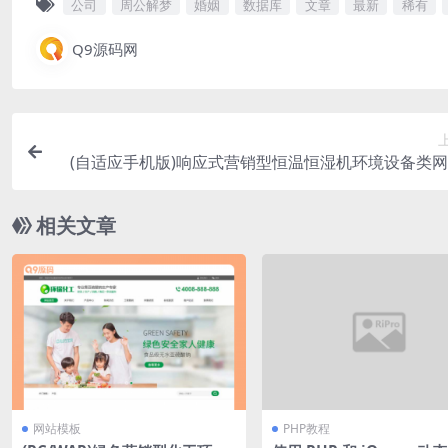
公司
周公解梦
婚姻
数据库
文章
最新
稀有
Q9源码网
(自适应手机版)响应式营销型恒温恒湿机环境设备类
码 蓝色营销型空调设备网站pbootcm
相关文章
网站模板
PHP教程