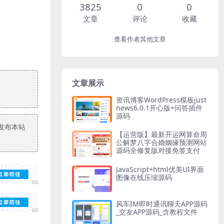
3825
0
0
文章
评论
收藏
查看作者其他文章
文章展示
资讯博客WordPress模板just
news6.0.1开心版+问答插件
源码
发布本站
【运营版】最新开运网算命周
公解梦八字合婚姻缘预测网站
源码全修复版对接免签支付
JavaScript+html优美UI界面
图像在线压缩源码
风车IM即时通讯聊天APP源码
_交友APP源码_含教程文件