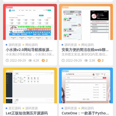
源码资源
网站源码
源码资源
网站源码
小水滴v2.0网站导航模板源码
安装方便的简洁在线web聊天
去授权破解版
室
小水滴2.0导航模板，小水滴2.0采
支持图文发送,兼容QQ内置,微信内
用thinkphp+Easy Admin+M
置,pc等浏览器无需服务端操作,php
2022-09-29
4.2K
2
2022-09-29
3.3K
2
+mys
其它源码
源码资源
源码资源
网站源码
Let正版短信测压开源源码
CuteOne：一款基于Python3