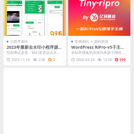
小程序源码
亲测源码
源码资源
2023年最新去水印小程序源码
WordPress RiPro-v5子主题
分享：无需后台、对接接口，
Tiny-RiPro 免费下载｜高转化
经由测试发觉，咱们发觉该去水印
本站所搜集的资源均来源于网络,仅
支持全网去水印功能
资源站必备
小顺序的解析接口须要付费使用。
供学习研究代码使用,请勿商用本站
2023-11-16
2.5K
2
2026-03-24
13.5K
599
假如你有收费的解析接...
所有资源均免费下...