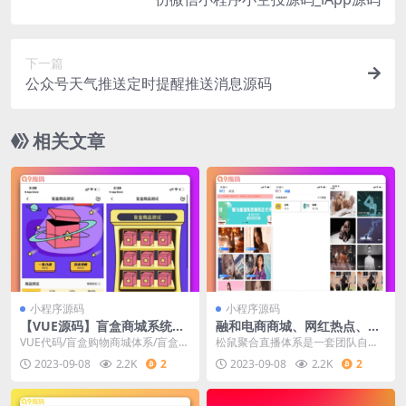
下一篇
公众号天气推送定时提醒推送消息源码
相关文章
小程序源码
小程序源码
【VUE源码】盲盒商城系统盲
融和电商商城、网红热点、娱
盒抽奖源码盲盒H5小程序VUE
乐竞技直播的YYC松鼠聚合直
VUE代码/盲盒购物商城体系/盲盒H
松鼠聚合直播体系是一套团队自立
源码
播系统源码
5小顺序/盲盒抽奖代码这段光阴比
研发、代码开源，可自在二次制作
2023-09-08
2.2K
2
2023-09-08
2.2K
2
拟忙，就没有...
的直播体系。体系融跟...