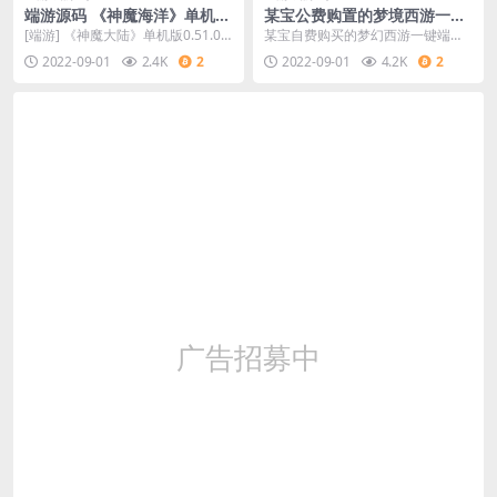
端游源码 《神魔海洋》单机版
某宝公费购置的梦境西游一键
0.51.0冰火荣耀[典藏版效劳
端分享/GM助手/下载即玩带
[端游] 《神魔大陆》单机版0.51.0
某宝自费购买的梦幻西游一键端分
端]
教程
冰火荣耀[典藏版服务端]
享-GM工具-下载即玩带教程
2022-09-01
2.4K
2
2022-09-01
4.2K
2