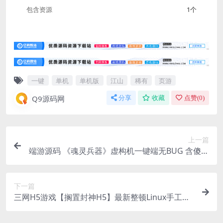
包含资源
1个
一键
单机
单机版
江山
稀有
页游
Q9源码网
分享
收藏
点赞(
0
)
上一篇
端游源码 《魂灵兵器》虚构机一键端无BUG 含傻瓜
级教程
下一篇
三网H5游戏【搁置封神H5】最新整顿Linux手工效
劳端+GM后端