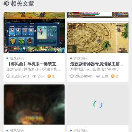
相关文章
游戏源码
游戏源码
【邪风曲】单机版一键装置即
最新剧情神器专属海贼王篇单
玩效劳端公益服2D回合制制网
职业传奇版本
游戏名称：网络游戏-邪风曲单机 配
新手地图\\\\二级 海底2 50 48 开始
络游戏代码
置推荐：Windows XP/7 (32 或
游戏 0 10001 0 新手地图...
2022-09-01
2.8K
2
2022-09-01
2.3K
2
游戏源码
游戏源码