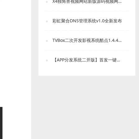
X4独角兽视频网站新版源码视频网站系统源码
彩虹聚合DNS管理系统v1.0全新发布
TVBox二次开发影视系统酷点1.4.4反编译版本
【APP分发系统二开版】首发一键免IOS免签封包分发平台源码 带绿标