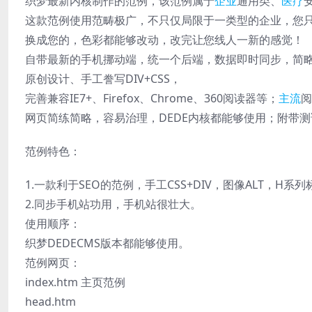
织梦最新内核制作的范例，该范例属于
企业
通用类、
医疗
这款范例使用范畴极广，不只仅局限于一类型的企业，您
换成您的，色彩都能够改动，改完让您线人一新的感觉！
自带最新的手机挪动端，统一个后端，数据即时同步，简
原创设计、手工誊写DIV+CSS，
完善兼容IE7+、Firefox、Chrome、360阅读器等；
主流
阅
网页简练简略，容易治理，DEDE内核都能够使用；附带
范例特色：
1.一款利于SEO的范例，手工CSS+DIV，图像ALT，H系
2.同步手机站功用，手机站很壮大。
使用顺序：
织梦DEDECMS版本都能够使用。
范例网页：
index.htm 主页范例
head.htm