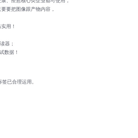
安康、痊愈核心类企业都可使用，
只要要把图像跟产物内容，
略实用！
读器；
测试数据！
列标签已合理运用。