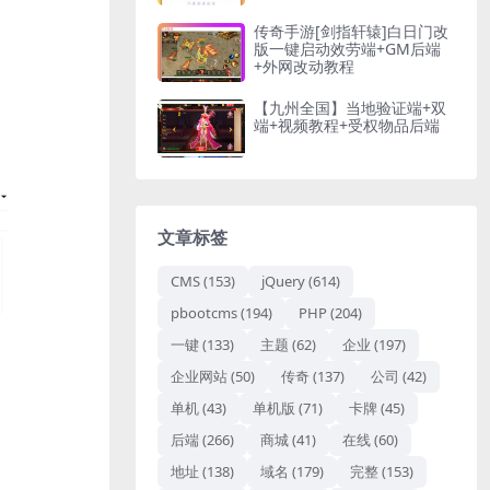
传奇手游[剑指轩辕]白日门改
版一键启动效劳端+GM后端
+外网改动教程
【九州全国】当地验证端+双
端+视频教程+受权物品后端
文章标签
CMS
(153)
jQuery
(614)
pbootcms
(194)
PHP
(204)
一键
(133)
主题
(62)
企业
(197)
企业网站
(50)
传奇
(137)
公司
(42)
单机
(43)
单机版
(71)
卡牌
(45)
后端
(266)
商城
(41)
在线
(60)
地址
(138)
域名
(179)
完整
(153)