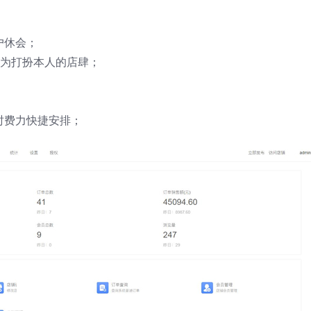
户休会；
欲为打扮本人的店肆；
；
时费力快捷安排；