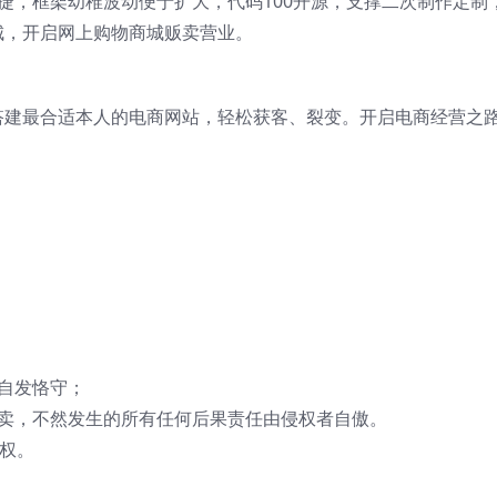
便捷，框架幼稚波动便于扩大，代码100开源，支撑二次制作定制
城，开启网上购物商城贩卖营业。
搭建最合适本人的电商网站，轻松获客、裂变。开启电商经营之
自发恪守；
出卖，不然发生的所有任何后果责任由侵权者自傲。
受权。