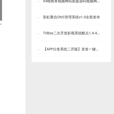
X4独角兽视频网站新版源码视频网站系统源码
彩虹聚合DNS管理系统v1.0全新发布
TVBox二次开发影视系统酷点1.4.4反编译版本
【APP分发系统二开版】首发一键免IOS免签封包分发平台源码 带绿标