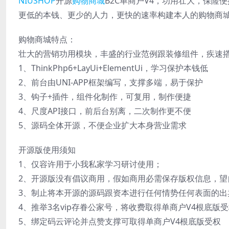
NIUSHOP
开源
购物商城
B2C单商户V4，功用壮大，保险
更低的本钱、更少的人力，更快的速率构建本人的购物商
购物商城特点：
壮大的营销功用模块，丰盛的行业范例跟装修组件，疾速
1、ThinkPhp6+LayUi+ElementUi，学习保护本钱低
2、前台由UNI-APP框架编写，支撑多端，易于保护
3、钩子+插件，组件化制作，可复用，制作便捷
4、尺度API接口，前后台别离，二次制作更不便
5、源码全体开源，不便企业扩大本身营业需求
开源版使用须知
1、仅容许用于小我私家学习研讨使用；
2、开源版没有倡议商用，假如商用必需保存版权信息，望
3、制止将本开源的源码跟资本进行任何情势任何表面的
4、推举3名vip存眷公家号，将收费取得单商户V4根底版
5、绑定码云评论并点赞支撑可取得单商户V4根底版受权