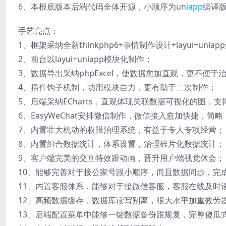
6、本根底版本后端代码全体开源，小顺序为un
iapp
编译
手艺亮点：
1、框架采纳全新thinkphp6+事情制作设计+layui+u
2、前台以layui+uniapp模块化制作；
3、数据导出采纳phpExcel，使数据愈加直观，更不便于
4、插件钩子机制，功用模块自力，更有助于二次制作；
5、后端采纳ECharts，直观体现关联数据可视化的图
6、EasyWeChat安排微信制作，微信接入愈加快捷，简略
7、内置壮大机动的权限治理系统，有益于专人专项经营；
8、内置组合数据统计，体系设置，治理碎片化数据统计；
9、客户端完美的交互特效跟动画，晋升用户端视觉休会；
10、能够完善对于接公家号跟小顺序，而且数据同步，完
11、内置客服体系，能够对于接微信客服，客服在线及时
12、高频数据缓存，数据库读写别离，很大水平加重效劳
13、后端配置菜单中能够一键数据备份跟规复，完整傻瓜